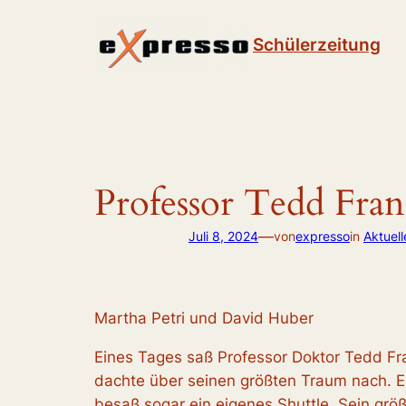
Zum
Inhalt
Schülerzeitung
springen
Professor Tedd Frank
—
Juli 8, 2024
von
expresso
in
Aktuel
Martha Petri und David Huber
Eines Tages saß Professor Doktor Tedd Fran
dachte über seinen größten Traum nach. Ei
besaß sogar ein eigenes Shuttle. Sein größ