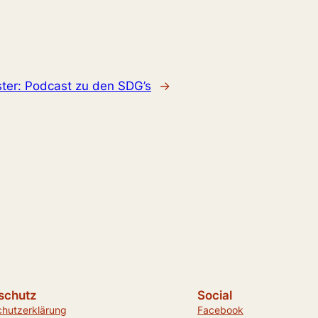
ter:
Podcast zu den SDG’s
→
schutz
Social
chutzerklärung
Facebook