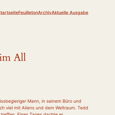
tartseite
Feuilleton
Archiv
Aktuelle Ausgabe
im All
wissbegieriger Mann, in seinem Büro und
ich viel mit Aliens und dem Weltraum. Tedd
 treffen. Eines Tages dachte er