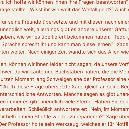
len. Ich hoffe wir können Ihnen Ihre Fragen beantworten“
age stellte: „Wisst ihr wie weit das Weltall geht?“ Auch
für seine Freunde übersetzte und mit diesen nach eine
unendlich weit, allerdings gibt es andere unserer Gattu
rgeben, wie wir es überliefert bekommen haben.“ Tedd g
he Sprache sprecht ihr und kann man diese lernen?“ Xaq
rten weiter. Nach einiger Zeit wandte sich das Alien wi
en, können wir ihnen leider nicht sagen, da unsere Vor
 schwer, da wir Laute und Buchstaben haben, die die Me
kurzen Moment lang Schweigen ehe der Professor eine 
ch?“ Auch diese Frage übersetzte Xaqe gleich an seine Be
 unterschiedliche Antworten. Manche sagen es gibt unend
en immer es gibt unendlich viele Sterne. Haben Sie so
erarbeiten. Schließlich antwortete er: „Nein, im Momen
r mir helfen mein Shuttle wieder zu reparieren?“ Xaqe üb
er Professor holte sein Werkzeug, welches er für Notfäl