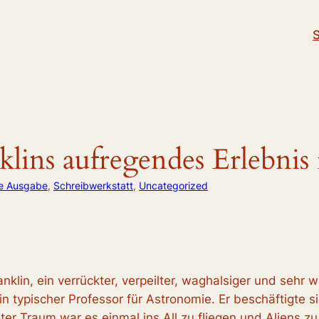
S
lins aufregendes Erlebnis 
le Ausgabe
, 
Schreibwerkstatt
, 
Uncategorized
klin, ein verrückter, verpeilter, waghalsiger und sehr 
n typischer Professor für Astronomie. Er beschäftigte s
ter Traum war es einmal ins All zu fliegen und Aliens zu