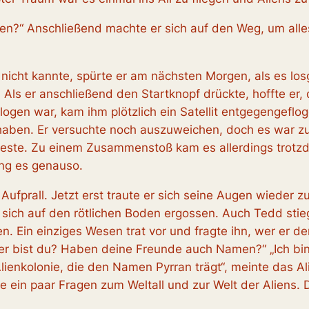
gen?“ Anschließend machte er sich auf den Weg, um alles 
 nicht kannte, spürte er am nächsten Morgen, als es los
e. Als er anschließend den Startknopf drückte, hoffte er
flogen war, kam ihm plötzlich ein Satellit entgegengefl
aben. Er versuchte noch auszuweichen, doch es war zu 
Beste. Zu einem Zusammenstoß kam es allerdings trotzd
ng es genauso.
ufprall. Jetzt erst traute er sich seine Augen wieder zu
ich auf den rötlichen Boden ergossen. Auch Tedd stie
. Ein einziges Wesen trat vor und fragte ihn, wer er de
wer bist du? Haben deine Freunde auch Namen?“ „Ich bi
Alienkolonie, die den Namen Pyrran trägt“, meinte das A
te ein paar Fragen zum Weltall und zur Welt der Aliens. D