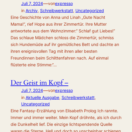
—
Juli 7, 2024
von
expresso
in
Archiv
, 
Schreibwerkstatt
, 
Uncategorized
Eine Geschichte von Anna und Linah „Gute Nacht
Mama!“, rief Hope aus ihrer Zimmertür. Ihre Mutter
antwortete aus dem Wohnzimmer:“ Schlaf gut Liebes!“
Das schlaue Mädchen schloss die Zimmertür, schmiss
sich Hundemüde auf ihr gemütliches Bett und dachte an
ihren ereignisvollen Tag mit ihren aller besten
Freundinnen beim Schlittenfahren nach. Auf einmal
flüsterte eine Stimme:“…
Der Geist im Kopf –
—
Juli 7, 2024
von
expresso
in
Aktuelle Ausgabe
, 
Schreibwerkstatt
, 
Uncategorized
Eine Fantasy-Erzählung von Elisabeth Prolog Ich rannte.
Immer und immer weiter. Mein Kopf dröhnte, als ich durch
die Dunkelheit lief. Die einzige lichtspendende Quelle
waren die Sterne. Hell und doch so unscheinbar schienen