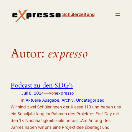
Zum
Inhalt
Schülerzeitung
springen
Autor:
expresso
Podcast zu den SDG’s
—
Juli 8, 2024
von
expresso
in
Aktuelle Ausgabe
, 
Archiv
, 
Uncategorized
Wir sind zwei Schülerinnen der Klasse 11B und haben uns
ein Schuljahr lang im Rahmen des Projektes Frei-Day mit
den 17. Nachhaltigkeitsziele befasst.Am Anfang des
Jahres haben wir uns eine Projektidee überlegt und