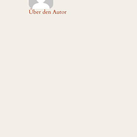
Über den Autor
Beliebte Kategorien
Aktuelle Ausgabe
(16)
Archiv
(6)
Feuilleton
(10)
Schreibwerkstatt
(5)
Uncategorized
(25)
Nützliche Links
Links, die ich nützlich fand und teilen
wollte.